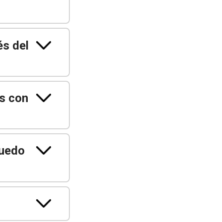
és del
s con
puedo