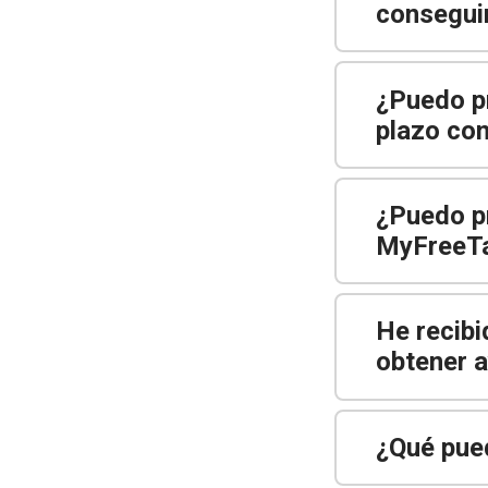
consegui
¿Puedo pr
plazo co
¿Puedo p
MyFreeT
He recibi
obtener 
¿Qué pue