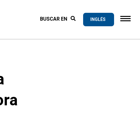
INGLÉS
a
ora