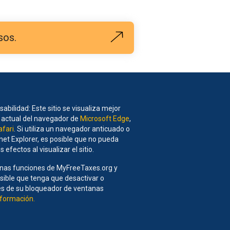
sos.
bilidad: Este sitio se visualiza mejor
n actual del navegador de
Microsoft Edge
,
afari
. Si utiliza un navegador anticuado o
net Explorer, es posible que no pueda
s efectos al visualizar el sitio.
unas funciones de MyFreeTaxes.org y
osible que tenga que desactivar o
tes de su bloqueador de ventanas
formación.