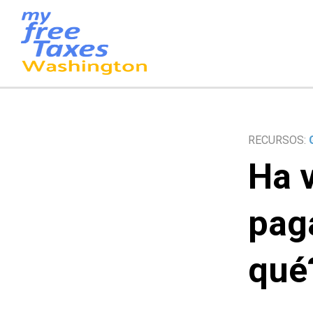
Ir
al
contenido
RECURSOS:
Ha v
pag
qué