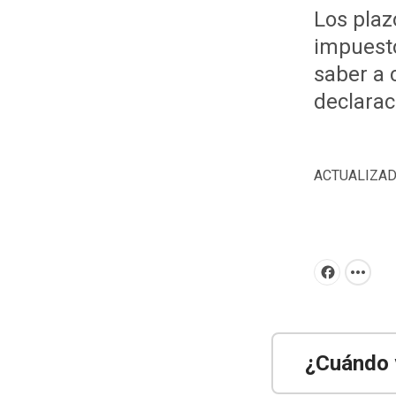
Los plaz
impuesto
saber a 
declarac
ACTUALIZA
Facebook
¿Cuándo 