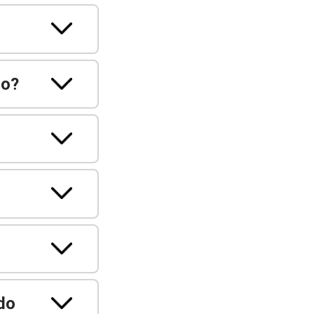
so?
do