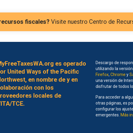
recursos fiscales?
Visite nuestro Centro de Recur
yFreeTaxesWA.org es operado
Descargo de responsa
utilizando la versió
or United Ways of the Pacific
Firefox
,
Chrome
y
S
orthwest, en nombre de y en
una versión de Inter
olaboración con los
disfrutar de todos lo
roveedores locales de
Para acceder a alg
ITA/TCE.
otras páginas, es p
configurar los ajus
emergentes.
Más in