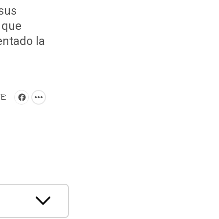
 sus
 que
entado la
E:
FACEBOOK