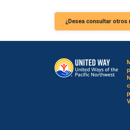
¿Desea consultar otros 
M
p
N
c
p
V