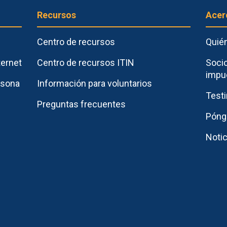
Recursos
Acer
Centro de recursos
Quié
ternet
Centro de recursos ITIN
Socio
impu
rsona
Información para voluntarios
Test
Preguntas frecuentes
Póng
Noti